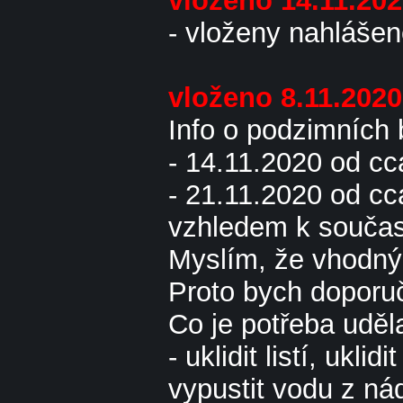
vloženo 14.11.20
- vloženy nahlášen
vloženo 8.11.202
Info o podzimních 
- 14.11.2020 od cc
- 21.11.2020 od cc
vzhledem k současn
Myslím, že vhodný 
Proto bych doporuči
Co je potřeba uděla
- uklidit listí, ukli
vypustit vodu z ná