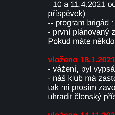
- 10 a 11.4.2021 od
příspěvek)
-- program brigád 
- první plánovaný 
Pokud máte někdo n
vloženo 18.1.202
- vážení, byl vyp
- náš klub má zas
tak mi prosím zavol
uhradit členský p