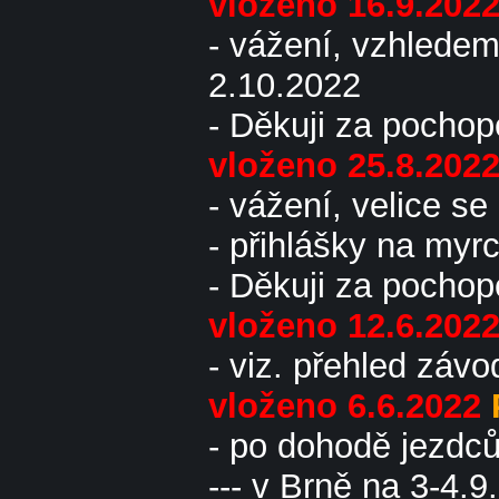
vloženo 16.9.202
- vážení, vzhlede
2.10.2022
- Děkuji za pocho
vloženo 25.8.202
- vážení, velice s
- přihlášky na myr
- Děkuji za pocho
vloženo 12.6.202
- viz. přehled záv
vloženo 6.6.2022
- po dohodě jezdc
--- v Brně na 3-4.