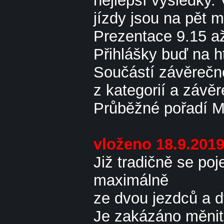
nejlepší výsledky.
jízdy jsou na pět m
Prezentace 9.15 až 
Přihlášky buď na 
Součástí závěrečn
z kategorií a závě
Průběžné pořadí 
vloženo 18.9.201
Již tradičně se po
maximálně
ze dvou jezdců a d
Je zakázáno měnit