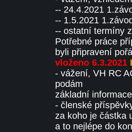
-- 24.4.2021 1.zá
-- 1.5.2021 1.záv
-- ostatní termíny z
Potřebné práce pří
byli připravení po
vloženo 6.3.2021
- vážení, VH RC AČ
podám
základní informace
- členské příspěv
za koho je částka 
a to nejlépe do ko