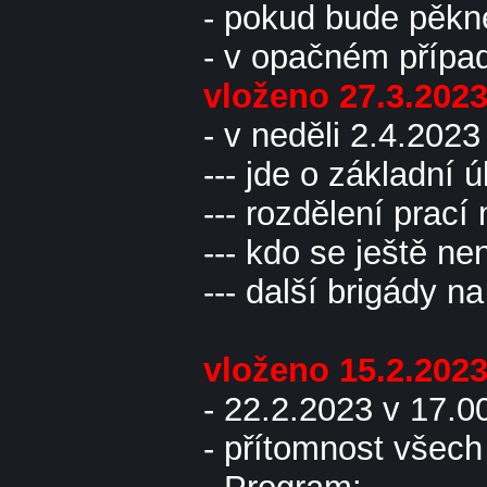
- pokud bude pěkné
- v opačném případ
vloženo 27.3.202
- v neděli 2.4.202
--- jde o základní 
--- rozdělení prací
--- kdo se ještě ne
--- další brigády n
vloženo 15.2.202
- 22.2.2023 v 17.
- přítomnost všech