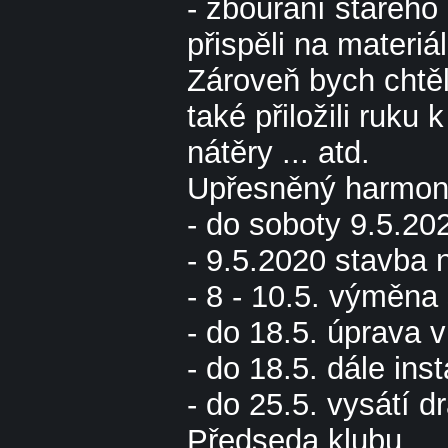
- zbourání starého 
přispěli na materiá
Zároveň bych chtěl
také přiložili ruku 
nátěry ... atd.
Upřesněný harmono
- do soboty 9.5.202
- 9.5.2020 stavba
- 8 - 10.5. výměna
- do 18.5. úprava 
- do 18.5. dále ins
- do 25.5. vysátí d
Předseda klubu ...