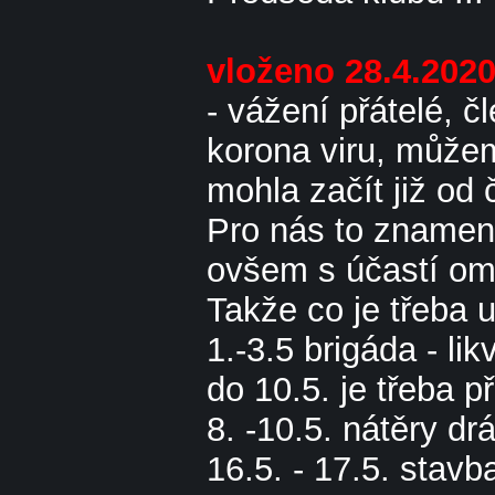
vloženo 28.4.202
- vážení přátelé, č
korona viru, můžem
mohla začít již od
Pro nás to znamená
ovšem s účastí om
Takže co je třeba u
1.-3.5 brigáda - l
do 10.5. je třeba 
8. -10.5. nátěry dr
16.5. - 17.5. stavb