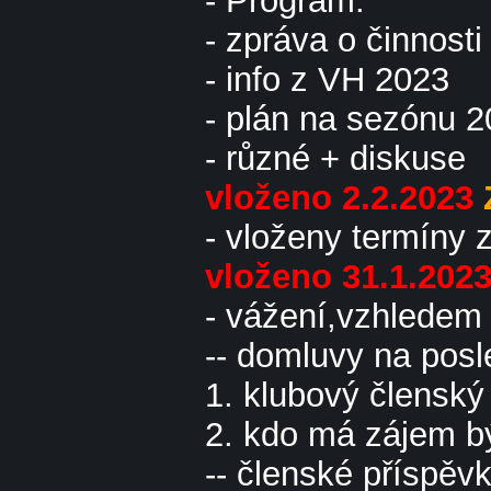
- Program:
- zpráva o činnosti
- info z VH 2023
- plán na sezónu 2
- různé + diskuse
vloženo 2.2.2023
- vloženy termíny
vloženo 31.1.202
- vážení,vzhledem
-- domluvy na pos
1. klubový členský
2. kdo má zájem b
-- členské příspě