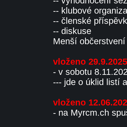
-- vyhodnocení se
-- klubové organiza
-- členské příspěv
-- diskuse
Menší občerstvení 
vloženo 29.9.202
- v sobotu 8.11.20
--- jde o úklid list
vloženo 12.06.20
- na Myrcm.ch spuš