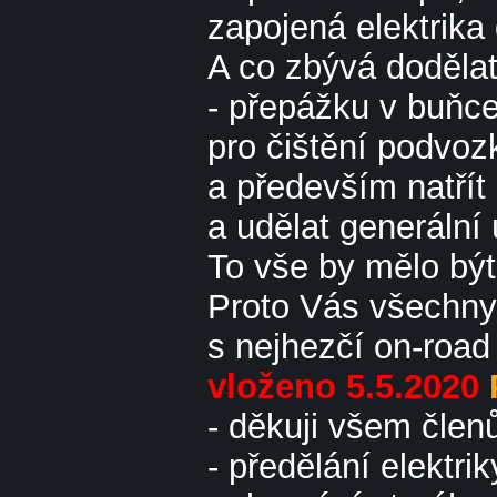
zapojená elektrik
A co zbývá dodělat
- přepážku v buňce
pro čištění podvozk
a především natřít 
a udělat generální 
To vše by mělo být
Proto Vás všechny 
s nejhezčí on-roa
vloženo 5.5.2020
- děkuji všem členů
- předělání elektri