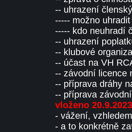
-- uhrazení člensk
----- možno uhradi
----- kdo neuhradí 
-- uhrazení poplat
-- klubové organiza
-- účast na VH R
-- závodní licence
-- příprava dráhy 
-- příprava závodn
vloženo 20.9.202
- vážení, vzhledem
- a to konkrétně za