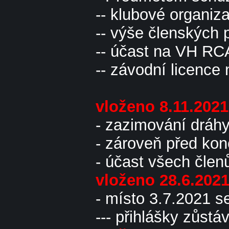
-- klubové organiza
-- výše členských 
-- účast na VH R
-- závodní licence
vloženo 8.11.202
- zazimování dráh
- zároveň před ko
- účast všech člen
vloženo 28.6.202
- místo 3.7.2021 
--- přihlášky zůst