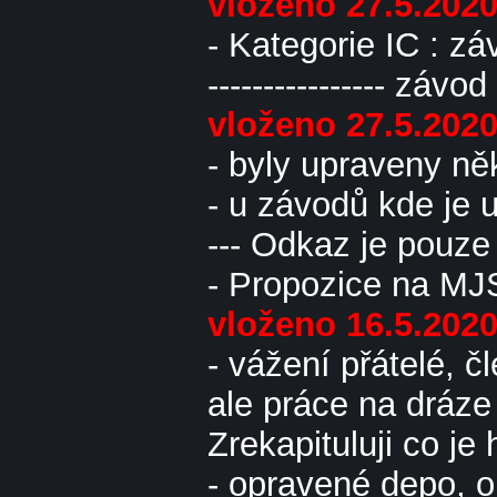
vloženo 27.5.202
- Kategorie IC : z
---------------- zá
vloženo 27.5.202
- byly upraveny ně
- u závodů kde je
--- Odkaz je pouz
- Propozice na MJS
vloženo 16.5.202
- vážení přátelé, 
ale práce na dráze 
Zrekapituluji co je
- opravené depo, o