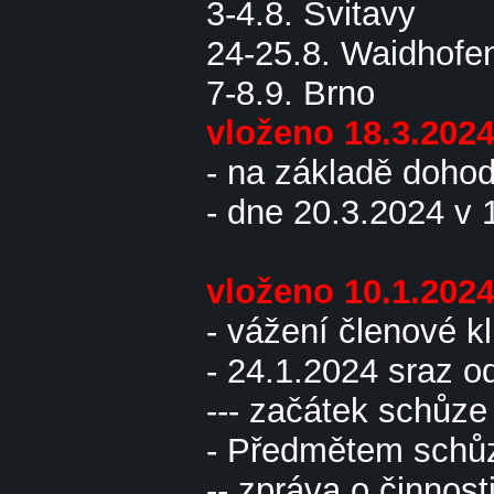
3-4.8. Svitavy
24-25.8. Waidhofe
7-8.9. Brno
vloženo 18.3.202
- na základě doho
- dne 20.3.2024 v 
vloženo 10.1.202
- vážení členové 
- 24.1.2024 sraz o
--- začátek schůze
- Předmětem schůz
-- zpráva o činnost