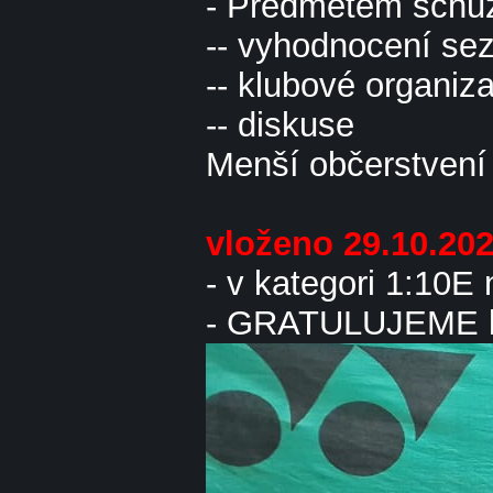
- Předmětem schůz
-- vyhodnocení se
-- klubové organiza
-- diskuse
Menší občerstvení 
vloženo 29.10.20
- v kategori 1:10E n
- GRATULUJEME k